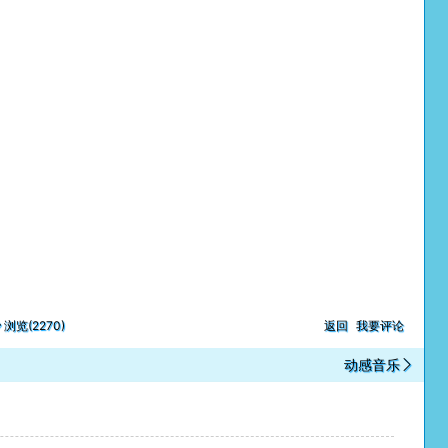
）
浏览(2270)
返回
我要评论
动感音乐