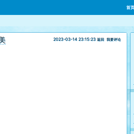
首
美
2023-03-14 23:15:23
返回
我要评论