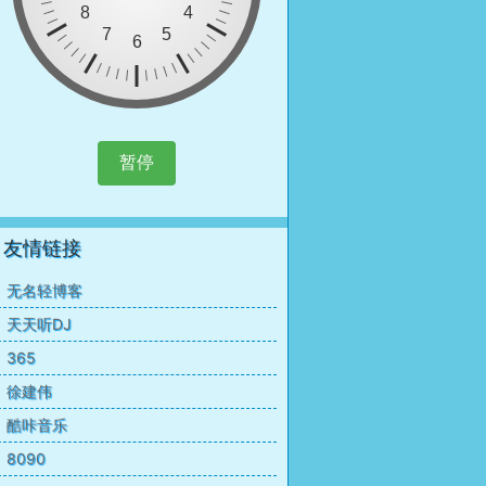
暂停
友情链接
无名轻博客
天天听DJ
365
徐建伟
酷咔音乐
8090