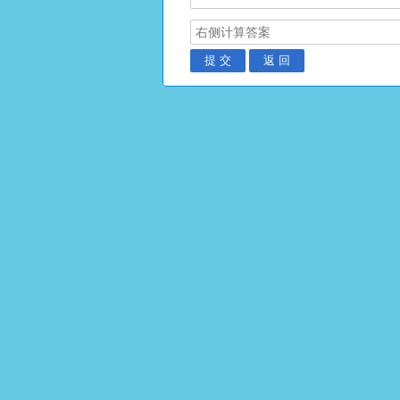
提 交
返 回