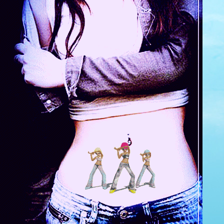
公告
热评文章
醉人的香吻 歌手：韩宝仪
16
频谱 光感效果欣赏
8
月光小夜曲（H5歌词同步播放器）
8
[妙音唱片]十二男声Ⅰ 首首金曲.【百
度/FLAC分轨】
8
专辑欣赏 试音宝典-试机二十四号 K2HD
7
天际 (粤语孤独版) 歌手：林咏诗 帖赠：
徐建伟
7
梅花弄弄弄 （动感歌曲歌词同步）
6
邓丽君作品《思君集》(琴埙合奏) 【代
码编辑】
6
单曲欣赏 远走高飞+代码时钟
6