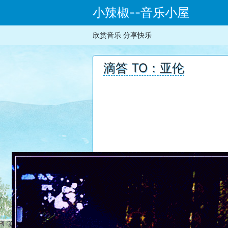
小辣椒--音乐小屋
欣赏音乐 分享快乐
滴答 TO：亚伦