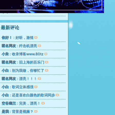
等待是爱情的一种方式 歌手： 余宪忠
6
最新评论
你好！
: 好听，激情
匿名网友
: 歼击机漂亮
小朱
: 收录博客www.80tz
匿名网友
: 旧上海的百乐门
小白
: 别为我做，你够忙了
匿名网友
: 漂亮！！！
小白
: 歌词立体感强
小白
: 还是喜欢白颜色的歌词同步
空谷幽兰
: 完美，漂亮！
是我
: 背景是视频？