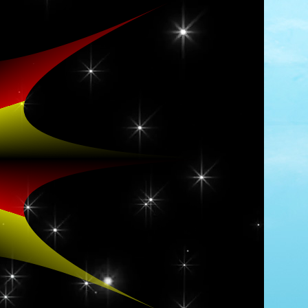
公告
热评文章
醉人的香吻 歌手：韩宝仪
16
频谱 光感效果欣赏
8
月光小夜曲（H5歌词同步播放器）
8
[妙音唱片]十二男声Ⅰ 首首金曲.【百
度/FLAC分轨】
8
专辑欣赏 试音宝典-试机二十四号 K2HD
7
天际 (粤语孤独版) 歌手：林咏诗 帖赠：
徐建伟
7
梅花弄弄弄 （动感歌曲歌词同步）
6
邓丽君作品《思君集》(琴埙合奏) 【代
码编辑】
6
单曲欣赏 远走高飞+代码时钟
6