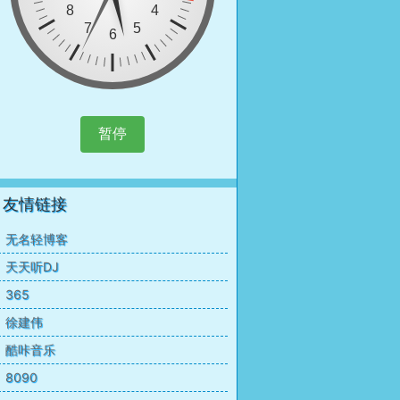
暂停
友情链接
无名轻博客
天天听DJ
365
徐建伟
酷咔音乐
8090