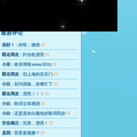
等待是爱情的一种方式 歌手： 余宪忠
6
最新评论
你好！
: 好听，激情
匿名网友
: 歼击机漂亮
小朱
: 收录博客www.80tz
匿名网友
: 旧上海的百乐门
小白
: 别为我做，你够忙了
匿名网友
: 漂亮！！！
小白
: 歌词立体感强
小白
: 还是喜欢白颜色的歌词同步
空谷幽兰
: 完美，漂亮！
是我
: 背景是视频？