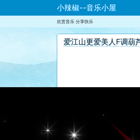
小辣椒--音乐小屋
欣赏音乐 分享快乐
爱江山更爱美人F调葫