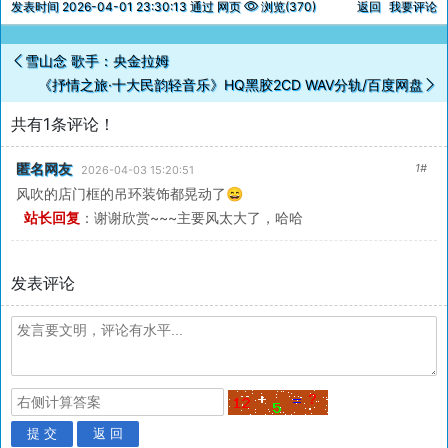
发表时间 2026-04-01 23:30:13 通过 网页
浏览(370)
返回
我要评论
雪山念 歌手：央金拉姆
《抒情之旅·十大民韵轻音乐》HQ黑胶2CD WAV分轨/百度网盘
共有1条评论！
匿名网友
1#
2026-04-03 15:20:51
风吹的店门框的吊环装饰都晃动了😄
站长回复
：
谢谢欣赏~~~主要风太大了，哈哈
发表评论
提 交
返 回